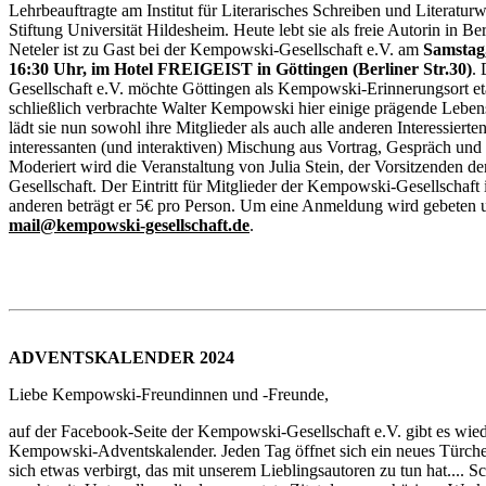
Lehrbeauftragte am Institut für Literarisches Schreiben und Literaturw
Stiftung Universität Hildesheim. Heute lebt sie als freie Autorin in Be
Neteler ist zu Gast bei der Kempowski-Gesellschaft e.V. am
Samstag,
16:30 Uhr, im Hotel FREIGEIST in Göttingen (Berliner Str.30)
.
Gesellschaft e.V. möchte Göttingen als Kempowski-Erinnerungsort et
schließlich verbrachte Walter Kempowski hier einige prägende Leben
lädt sie nun sowohl ihre Mitglieder als auch alle anderen Interessierten
interessanten (und interaktiven) Mischung aus Vortrag, Gespräch und
Moderiert wird die Veranstaltung von Julia Stein, der Vorsitzenden 
Gesellschaft. Der Eintritt für Mitglieder der Kempowski-Gesellschaft ist
anderen beträgt er 5€ pro Person. Um eine Anmeldung wird gebeten 
mail@kempowski-gesellschaft.de
.
ADVENTSKALENDER 2024
Liebe Kempowski-Freundinnen und -Freunde,
auf der Facebook-Seite der Kempowski-Gesellschaft e.V. gibt es wie
Kempowski-Adventskalender. Jeden Tag öffnet sich ein neues Türche
sich etwas verbirgt, das mit unserem Lieblingsautoren zu tun hat.... S