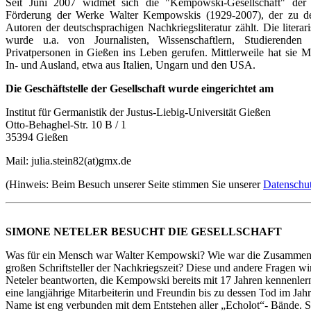
Seit Juni 2007 widmet sich die "Kempowski-Gesellschaft" de
Förderung der Werke Walter Kempowskis (1929-2007), der zu de
Autoren der deutschsprachigen Nachkriegsliteratur zählt. Die literar
wurde u.a. von Journalisten, Wissenschaftlern, Studierenden 
Privatpersonen in Gießen ins Leben gerufen. Mittlerweile hat sie M
In- und Ausland, etwa aus Italien, Ungarn und den USA.
Die Geschäftstelle der Gesellschaft wurde eingerichtet am
Institut für Germanistik der Justus-Liebig-Universität Gießen
Otto-Behaghel-Str. 10 B / 1
35394 Gießen
Mail: julia.stein82(at)gmx.de
(Hinweis: Beim Besuch unserer Seite stimmen Sie unserer
Datenschut
SIMONE NETELER BESUCHT DIE GESELLSCHAFT
Was für ein Mensch war Walter Kempowski? Wie war die Zusammena
großen Schriftsteller der Nachkriegszeit? Diese und andere Fragen w
Neteler beantworten, die Kempowski bereits mit 17 Jahren kennenlern
eine langjährige Mitarbeiterin und Freundin bis zu dessen Tod im Jah
Name ist eng verbunden mit dem Entstehen aller „Echolot“- Bände. 