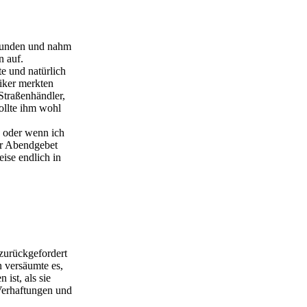
Stunden und nahm
n auf.
e und natürlich
iker merkten
Straßenhändler,
ollte ihm wohl
h oder wenn ich
hr Abendgebet
eise endlich in
zurückgefordert
n versäumte es,
ist, als sie
Verhaftungen und