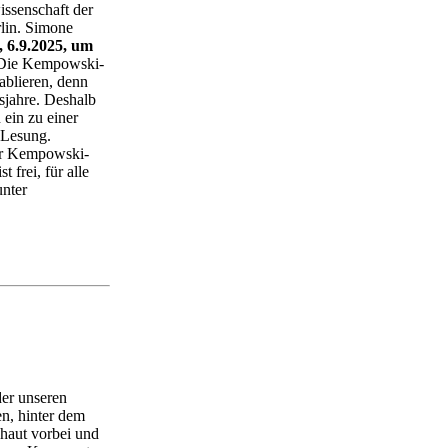
issenschaft der
rlin. Simone
 6.9.2025, um
 Die Kempowski-
ablieren, denn
sjahre. Deshalb
 ein zu einer
 Lesung.
der Kempowski-
 frei, für alle
unter
der unseren
n, hinter dem
chaut vorbei und