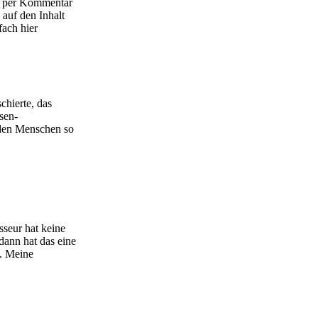
rk per Kommentar
 auf den Inhalt
fach hier
chierte, das
sen-
 den Menschen so
seur hat keine
dann hat das eine
t. Meine