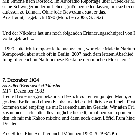
Mit Simone nach Rostock. Im Autoradio Reportage über Lübecker Ma
seine Schwiegermutter in Lebensgröße herstellen lassen, um sie bei d
aufessen zu können. Ohne jede Bewegung sagt er das.
Aus Hamit, Tagebuch 1990 (München 2006, S. 392)
Und der Nikolaus hat uns noch folgenden Erinnerungsschnipsel von
vorbeigebracht...
"1999 hatte ich Kempowski kennengelernt, war viele Male in Nartum 
Kempowski aber auch oft in Berlin. 2007 nach dem letzten Abschied
fotografierte ich in Nartum diese Reklame der örtlichen Fleischerei":
7. Dezember 2024
Salzuflen/Everswinkel/Münster
Mi 7. Dezember 1983
Heute Heute morgen bekam ich Besuch von einem jungen Mann, sch
goldene Brille, und einem Knabenmädchen. Ich ließ sie auf mein fürs
kommen und empfing sie mit Rasierschaum im Gesicht. Wir aßen Frü
zusammen – ich hatte alles mögliche bestellt, um ihnen zu imponieren
den ich mir mit Kakao mischte und dann noch einen Löffel Rum hinein
Dichter.
Aus Sirius, Eine Art Tagebuch (München 1990, S. 598/599)