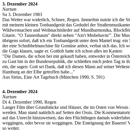
3. Dezember 2024
Nartum
Sa 3. Dezember 1983
Das Wetter war widerlich, Schnee, Regen. Immerhin nutzte ich die 
mit meinem kleinen Tonbandgerät das Gedudel der Straßenmusikante
Wildwestsachen und Weihnachtslieder auf Mundharmonika, Blockflöt
Gitarre. "O Tannenbaum" direkt neben "Ain't Misbehavin'". Die Mus
übrigens sofort, daß ich ein Tonbandgerät unter dem Mantel trug: ein 
der eine Schnibbelmaschine für Gemüse anbot, verbat sich das. Ich w
die Gags klauen, sagte er. Gottlob hatte ich schon alles im Kasten:
"Die Damen, die schon bei mir gekauft haben, entweder in Österreic
zu Gast bin in der Bundesrepublik, die schließen mich jeden Tag in i
ein, die sagen: Gott sei Dank, daß ich diesen Mann auf seiner Weltenr
Hamburg an der Elbe getroffen habe..."
Aus Sirius, Eine Art Tagebuch (München 1990, S. 591)
4. Dezember 2024
Nartum
Di 4. Dezember 1990, Regen
Langer Film über Grundstücke und Häuser, die im Osten von Wessis 
werden. Man stand natürlich auf Seiten der Ossis. Die Kommentatori
auf das Unrecht hinzuweisen, das den Flüchtlingen damals widerfahren 
weggingen, oder bevor sie weggingen. Die Enteignung der Bauern! 
so weiter.