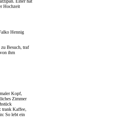
rzipan. Einer hat
er Hochzeit
 Falko Hennig
zu Besuch, traf
 von ihm
maler Kopf,
tliches Zimmer
hstück
: trank Kaffee,
: So lebt ein