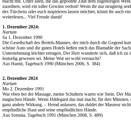
macht mit. Unter allen, die das gepostete Zitat dem zugehörigen We
zuordnen, wird ein toller Gewinn verlost! Wenn ihr nur neugierig seid
des Türchens oder euch inspirieren lassen möchtet, könnt ihr auch ein
weiterlesen... Viel Freude damit!
1. Dezember 2024:
Nartum
Sa 1. Dezember 1990
Die Gesellschaft des Bertels-Mannes, der mich durch die Gegend kuts
schöne Auto und die guten Hotels ließen mich das Blamable der Sach
Unternehmung leichter ertragen. Der Herr wunderte sich, daß ich zu
leutselig gewesen sei. Meine Wut sei wohl verraucht?
Aus Hamit, Tagebuch 1990 (München 2006, S. 384)
2. Dezember 2024
Nartum
Mo 2. Dezember 1991
War eben bei der Massage, meine Schultern waren wie Stein. Der Mas
magischen Hände. Wenn Hildegard das mal macht, für drei Minuten, 
ganz andere Wirkung. – Hemd anlassen, das duldet der Masseur nich
empfindliche Haut und seine empfindlichen Hände.
Aus Somnia, Tagebuch 1991 (München 2008, S. 489)