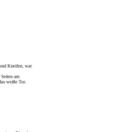
und Kneifen, war
r Seiten am
as weiße Tor.