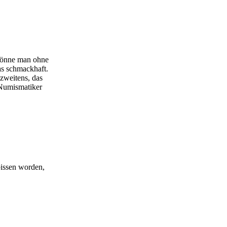
 könne man ohne
as schmackhaft.
 zweitens, das
 Numismatiker
issen worden,