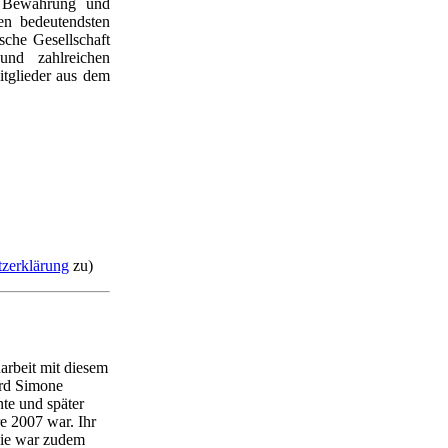
r Bewahrung und
n bedeutendsten
ische Gesellschaft
und zahlreichen
itglieder aus dem
zerklärung
zu)
rbeit mit diesem
ird Simone
te und später
re 2007 war. Ihr
Sie war zudem